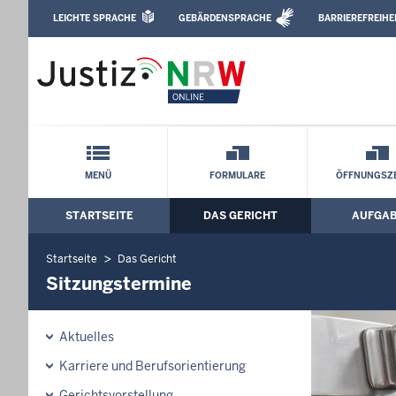
Direkt zum Inhalt
LEICHTE SPRACHE
GEBÄRDENSPRACHE
BARRIEREFREIHE
Leichte Sprache, Gebärdensprachenvideo u
Amtsgericht Paderborn: Sitzungstermi
Schnellnavigation mit Volltext-Suche
MENÜ
FORMULARE
ÖFFNUNGSZE
STARTSEITE
DAS GERICHT
AUFGA
Hauptmenü: Hauptnavigation
Startseite
Das Gericht
Sitzungstermine
Aktuelles
Karriere und Berufsorientierung
Gerichtsvorstellung