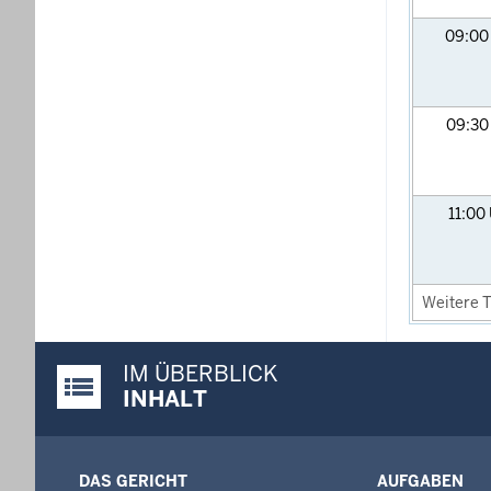
09:0
09:3
11:00
Weitere T
IM ÜBERBLICK
Justiz-Portal im Überblick:
INHALT
DAS GERICHT
AUFGABEN