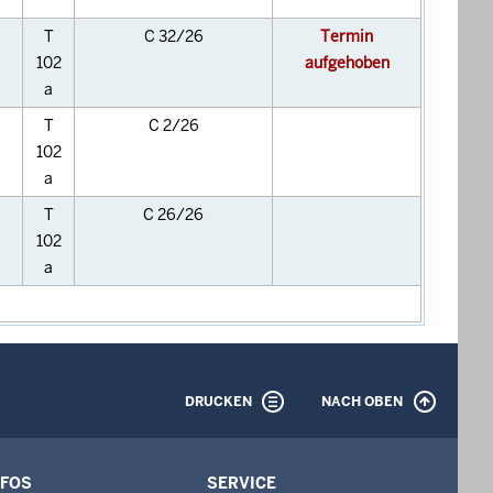
T
C 32/26
Termin
102
aufgehoben
a
T
C 2/26
102
a
T
C 26/26
102
a
DRUCKEN
NACH OBEN
NFOS
SERVICE