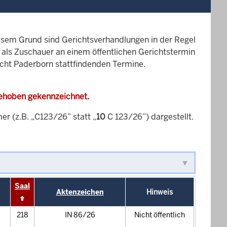
esem Grund sind Gerichtsverhandlungen in der Regel
it als Zuschauer an einem öffentlichen Gerichtstermin
icht Paderborn stattfindenden Termine.
gehoben gekennzeichnet.
 (z.B. „C123/26” statt „
10
C 123/26”) dargestellt.
Saal
Aktenzeichen
Hinweis
218
IN 86/26
Nicht öffentlich