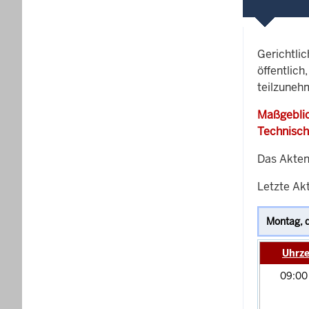
Gerichtli
öffentlich
teilzuneh
Maßgeblic
Technisch
Das Akten
Letzte Ak
Uhrze
09:0