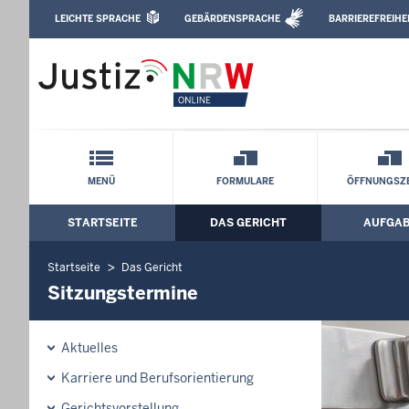
Direkt zum Inhalt
LEICHTE SPRACHE
GEBÄRDENSPRACHE
BARRIEREFREIHE
Leichte Sprache, Gebärdensprachenvideo u
Amtsgericht Paderborn: Sitzungstermi
Schnellnavigation mit Volltext-Suche
MENÜ
FORMULARE
ÖFFNUNGSZE
STARTSEITE
DAS GERICHT
AUFGA
Hauptmenü: Hauptnavigation
Startseite
Das Gericht
Sitzungstermine
Aktuelles
Karriere und Berufsorientierung
Gerichtsvorstellung