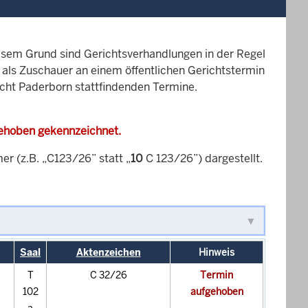
esem Grund sind Gerichtsverhandlungen in der Regel
it als Zuschauer an einem öffentlichen Gerichtstermin
icht Paderborn stattfindenden Termine.
gehoben gekennzeichnet.
 (z.B. „C123/26” statt „
10
C 123/26”) dargestellt.
Saal
Aktenzeichen
Hinweis
T
C 32/26
Termin
102
aufgehoben