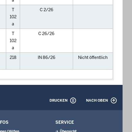
a
T
C 2/26
102
a
T
C 26/26
102
a
218
IN 86/26
Nicht öffentlich
DRUCKEN
NACH OBEN
NFOS
SERVICE
ner/Hilfen
Übersicht