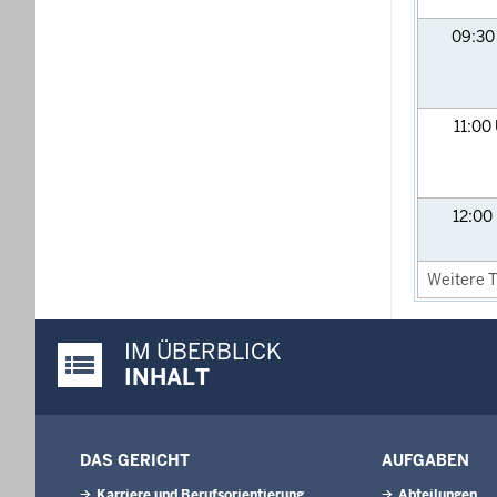
09:3
11:00
12:00
Weitere T
IM ÜBERBLICK
Justiz-Portal im Überblick:
INHALT
DAS GERICHT
AUFGABEN
Karriere und Berufsorientierung
Abteilungen