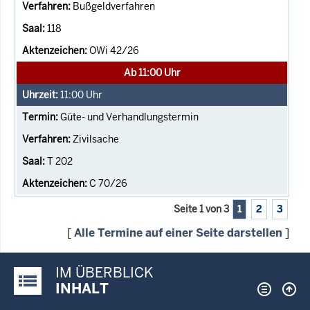
Bußgeldverfahren
118
OWi 42/26
Ab 11:00 Uhr
11:00
Uhr
Güte- und Verhandlungstermin
Zivilsache
T 202
C 70/26
Seite 1 von 3
1
2
3
[
Alle Termine auf einer Seite darstellen
]
IM ÜBERBLICK
Justiz-Portal im Überblick:
INHALT