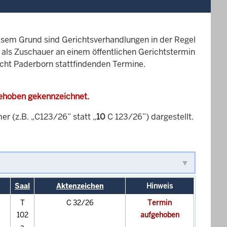
esem Grund sind Gerichtsverhandlungen in der Regel
it als Zuschauer an einem öffentlichen Gerichtstermin
icht Paderborn stattfindenden Termine.
gehoben gekennzeichnet.
 (z.B. „C123/26” statt „
10
C 123/26”) dargestellt.
Saal
Aktenzeichen
Hinweis
T
C 32/26
Termin
102
aufgehoben