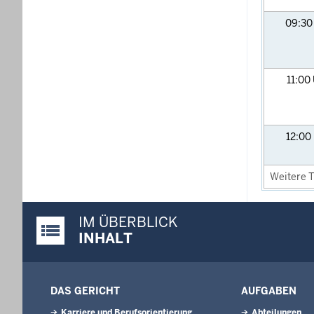
09:3
11:00
12:00
Weitere T
IM ÜBERBLICK
Justiz-Portal im Überblick:
INHALT
DAS GERICHT
AUFGABEN
Karriere und Berufsorientierung
Abteilungen