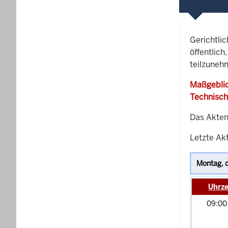
Gerichtli
öffentlich
teilzuneh
Maßgeblic
Technisch
Das Akten
Letzte Ak
Uhrze
09:0