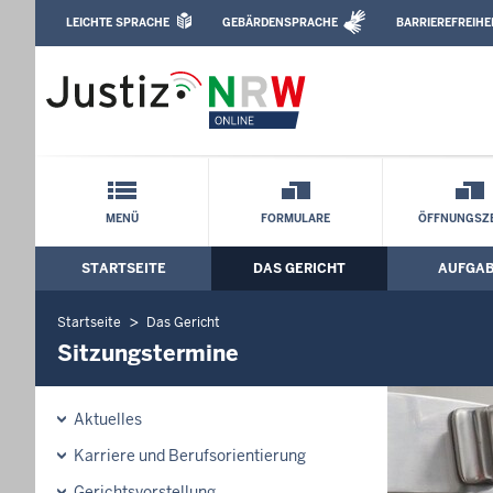
Direkt zum Inhalt
LEICHTE SPRACHE
GEBÄRDENSPRACHE
BARRIEREFREIHE
Leichte Sprache, Gebärdensprachenvideo u
Amtsgericht Paderborn: Sitzungstermi
Schnellnavigation mit Volltext-Suche
MENÜ
FORMULARE
ÖFFNUNGSZE
STARTSEITE
DAS GERICHT
AUFGA
Hauptmenü: Hauptnavigation
Startseite
Das Gericht
Sitzungstermine
Aktuelles
Karriere und Berufsorientierung
Gerichtsvorstellung