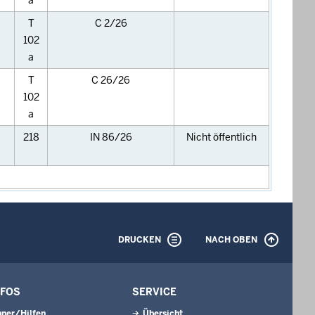
a
T
C 2/26
102
a
T
C 26/26
102
a
218
IN 86/26
Nicht öffentlich
DRUCKEN
NACH OBEN
NFOS
SERVICE
ner/Hilfen
Übersicht