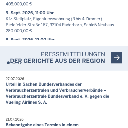
Zivilsache - C 2/26
405.000,00 €
10. Aug. 2026, 11:00 Uhr
9. Sept. 2026, 11:00 Uhr
Güte- und Verhandlungstermin
Kfz-Stellplatz, Eigentumswohnung (3 bis 4 Zimmer)
Zivilsache - C 26/26
Bielefelder Straße 167, 33104 Paderborn, Schloß Neuhaus
280.000,00 €
10. Aug. 2026, 12:00 Uhr
Berichts- und Prüfungstermin
9. Sept. 2026, 13:00 Uhr
Insolvenzverfahren - IN 86/26
Kfz-Stellplatz, Eigentumswohnung (3 bis 4 Zimmer)
Nicht öffentlich
Bielefelder Straße 165, 33104 Paderborn, Schloß Neuhaus
PRESSEMITTEILUNGEN
205.000,00 €
Letzte Aktualisierung:
DER GERICHTE AUS DER REGION
6. Aug. 2026, 17:54 Uhr
16. Sept. 2026, 11:00 Uhr
Eigentumswohnung (3 bis 4 Zimmer)
Hatzfelder Straße 18, 33104 Paderborn, Schloß Neuhaus
27.07.2026
Urteil in Sachen Bundesverbandes der
199.000,00 €
Verbraucherzentralen und Verbraucherverbände –
17. Sept. 2026, 10:30 Uhr
Verbraucherzentrale Bundesverband e. V. gegen die
Einfamilienhaus, bebautes Erbbaurecht (Einfamilenhaus und
Vueling Airlines S. A.
Carport)
Papenbrede, 33154 Salzkotten
384.000,00 €
21.07.2026
Bekanntgabe eines Termins in einem
17. Sept. 2026, 13:00 Uhr