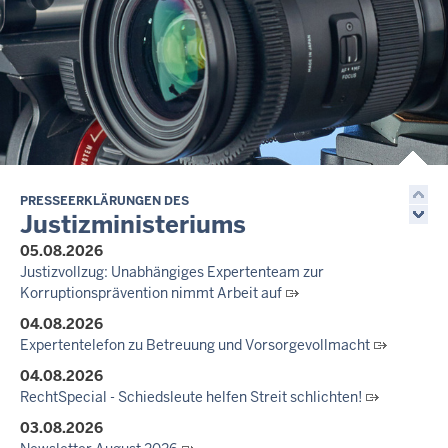
10.07.2026
Anerkennung für innovative Suizidpräventionsarbeit: JVA Köln
ausgezeichnet
14.07.2026
Justiz der Zukunft gemeinsam gestalten: Minister Limbach
zieht positive Bilanz des Projekts Zukunftswerkstatt Justiz
Nordrhein-Westfalen
01.07.2026
Newsletter Juli 2026
PRESSEERKLÄRUNGEN DES
Justizministeriums
30.06.2026
05.08.2026
288 Anwärterinnen und Anwärter des Jahrgangs 2024/2026
Justizvollzug: Unabhängiges Expertenteam zur
der Justizvollzugsschule NRW geehrt
Korruptionsprävention nimmt Arbeit auf
30.06.2026
04.08.2026
RechtSpecial - Schiedsleute helfen Streit schlichten!
Expertentelefon zu Betreuung und Vorsorgevollmacht
04.08.2026
RechtSpecial - Schiedsleute helfen Streit schlichten!
03.08.2026