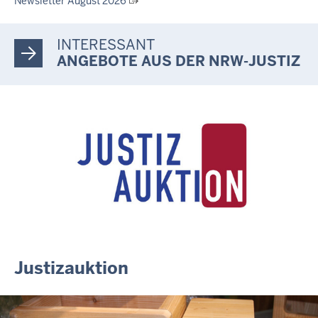
Newsletter August 2026
27.07.2026
Dein Mut findet Rückhalt: Die Justiz NRW unterstützt
INTERESSANT
Informationskampagne gegen häusliche Gewalt
ANGEBOTE AUS DER NRW-JUSTIZ
10.07.2026
Anerkennung für innovative Suizidpräventionsarbeit: JVA Köln
ausgezeichnet
14.07.2026
Justiz der Zukunft gemeinsam gestalten: Minister Limbach
zieht positive Bilanz des Projekts Zukunftswerkstatt Justiz
Nordrhein-Westfalen
01.07.2026
Newsletter Juli 2026
30.06.2026
288 Anwärterinnen und Anwärter des Jahrgangs 2024/2026
der Justizvollzugsschule NRW geehrt
Justizauktion
30.06.2026
RechtSpecial - Schiedsleute helfen Streit schlichten!